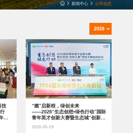
新闻中心
公司动态
2026
科技
“燃”启新程，绿创未来
举行
——2026“生态创想•绿色行动”国际
年世
青年英才创新大赛暨生态城“创新之
星”绿创大赛正式启动
2026-05-19