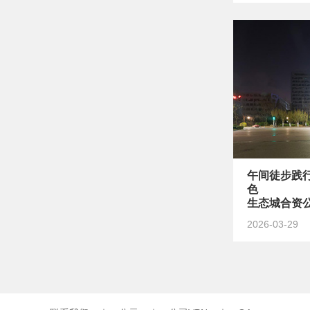
午间徒步践
色
生态城合资公
时”公益活动
2026-03-29