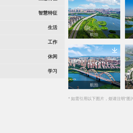
智慧特征
生活
航拍
工作
休闲
学习
航拍
* 如需引用以下图片，烦请注明“