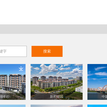
搜索
湖半杉
新和锦园
中