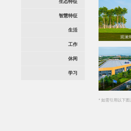
生态特征
智慧特征
生活
观澜
工作
休闲
学习
航
* 如需引用以下