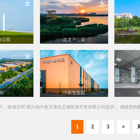
角公园
故道河公园
拍
中新智造园
图片，烦请注明“图片由中新天津生态城投资开发有限公司提供”。感谢您的
1
2
3
>