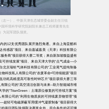
（左一）、中新天津生态城管委会副主任汪锐
中国环境科学研究院副院长兼总工程师夏青先生
）为冠军团队颁奖。
的12支优秀团队展开激烈角逐。来自上海蛮酷科
达传感器”项目、来自嘉诚嘉美（天津）科技有限公
技术服务商”项目获得大赛二等奖；来自新加坡馥益盛有
及可持续发展”项目、来自天津大学的“点气成金—小
自北京瑞钜气体科技有限公司的“工业尾气提纯制备
生物科技私人有限公司的“农废革命•可持续能源”项目
低功耗高精度高可靠性时钟芯片”项目获得大赛三等
有限公司的“高空清洁创新与未来--助力智能城市维
的“TitanGreen：土壤原位修复的可持续方案”项
有限公司的“利用生物质炭的可持续废弃物管理”项
器——超轻可电磁屏蔽军用缓冲气凝胶制备”项目获得大
奖的项目团队除领取决赛奖金外，符合条件的还可继