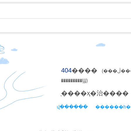
404
����
(���ڷ������ϲ鿴
���������Ϣ)
ָ����ҳ�治����
վ������
������һ�